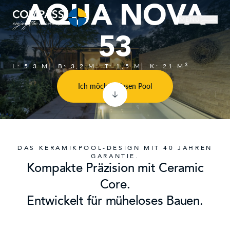
AQUA NOVA
MENÜ
53
3
L:
5,3
M
B:
3,2
M
T:
1,5
M
K:
21
M
Ich möchte diesen Pool
DAS KERAMIKPOOL-DESIGN MIT 40 JAHREN
GARANTIE.
Kompakte Präzision mit Ceramic
Core.
Entwickelt für müheloses Bauen.